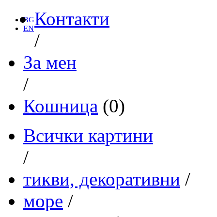
Контакти
BG
EN
/
За мен
/
Кошница
(0)
Всички картини
/
тикви, декоративни
/
море
/