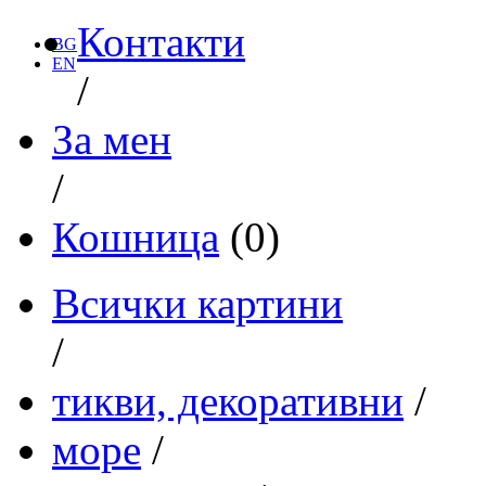
Контакти
BG
EN
/
За мен
/
Кошница
(0)
Всички картини
/
тикви, декоративни
/
море
/