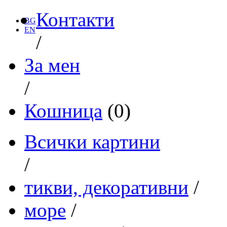
Контакти
BG
EN
/
За мен
/
Кошница
(0)
Всички картини
/
тикви, декоративни
/
море
/